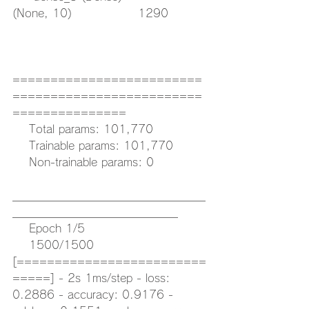
(None, 10)                1290      
=========================
=========================
===============
    Total params: 101,770
    Trainable params: 101,770
    Non-trainable params: 0
___________________________________
______________________________
    Epoch 1/5
    1500/1500 
[=========================
=====] - 2s 1ms/step - loss: 
0.2886 - accuracy: 0.9176 - 