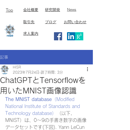
Top
​News
​会社概要
研究開発
取引先
ブログ
お問い合わせ
求人案内
記事
HiSR
2023年7月24日
読了時間: 3分
ChatGPTとTensorflowを
用いたMNIST画像認識
The MNIST database
（Modified 
National Institute of Standards and 
Technology database）
（以下, 
MNIST）は、0～9の手書き数字の画像
データセットです(下図). Yann LeCun