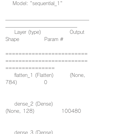
    Model: "sequential_1"
___________________________________
______________________________
     Layer (type)                Output 
Shape              Param #   
=========================
=========================
===============
     flatten_1 (Flatten)         (None, 
784)               0         
     dense_2 (Dense)             
(None, 128)               100480    
     dense_3 (Dense)             