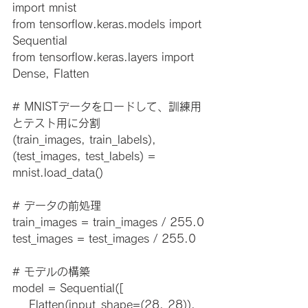
import mnist
from tensorflow.keras.models import 
Sequential
from tensorflow.keras.layers import 
Dense, Flatten
# MNISTデータをロードして、訓練用
とテスト用に分割
(train_images, train_labels), 
(test_images, test_labels) = 
mnist.load_data()
# データの前処理
train_images = train_images / 255.0
test_images = test_images / 255.0
# モデルの構築
model = Sequential([
    Flatten(input_shape=(28, 28)),  