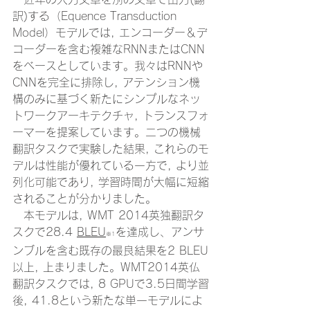
訳)する（Equence Transduction 
Model）モデルでは, エンコーダー＆デ
コーダーを含む複雑なRNNまたはCNN
をベースとしています。我々はRNNや
CNNを完全に排除し, アテンション機
構のみに基づく新たにシンプルなネッ
トワークアーキテクチャ, トランスフォ
ーマーを提案しています。二つの機械
翻訳タスクで実験した結果, これらのモ
デルは性能が優れている一方で, より並
列化可能であり, 学習時間が大幅に短縮
されることが分かりました。
　本モデルは, WMT 2014英独翻訳タ
スクで28.4 
BLEU
を達成し、アンサ
※1
ンブルを含む既存の最良結果を2 BLEU
以上, 上まりました。WMT2014英仏
翻訳タスクでは, 8 GPUで3.5日間学習
後, 41.8という新たな単一モデルによ