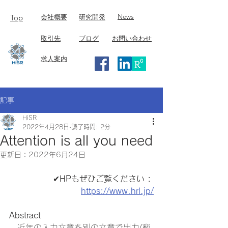
Top
​News
​会社概要
研究開発
取引先
ブログ
お問い合わせ
求人案内
記事
HiSR
2022年4月28日
読了時間: 2分
Attention is all you need
更新日：
2022年6月24日
✔︎
HPもぜひご覧ください : 
https://www.hrl.jp/
Abstract
　近年の入力文章を別の文章で出力(翻