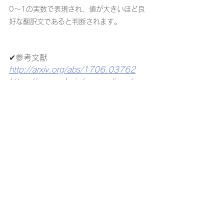
0～1の実数で表現され、値が大きいほど良
好な翻訳文であると判断されます。
✔︎参考文献
http://arxiv.org/abs/1706.03762
https://www.anlp.jp/proceedings/annu
al_meeting/2004/pdf_dir/P4-8.pdf
✔︎
HPもぜひご覧ください : 
https://www.hrl.jp/